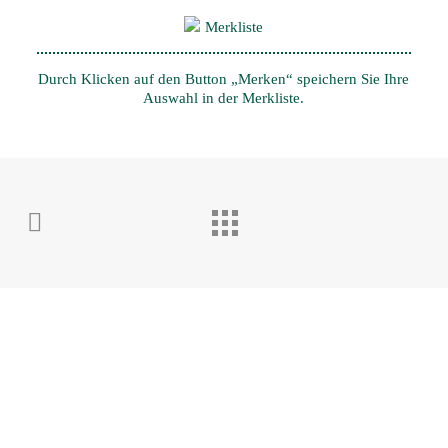
Merkliste
Durch Klicken auf den Button „Merken“ speichern Sie Ihre
Auswahl in der Merkliste.
City Clean Zentrale in Berlin
Lise-Meitner-Str. 3, 10589 Berlin
Tel. 0800 / 62883 22