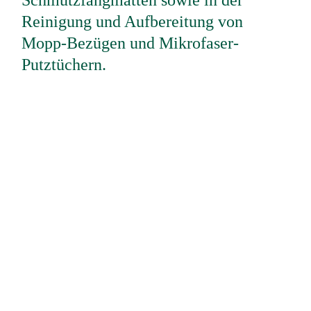
Reinigung und Aufbereitung von
Mopp-Bezügen und Mikrofaser-
Putztüchern.
City Clean Zentrale in Berlin
Lise-Meitner-Str. 3, 10589 Berlin
Tel. 0800 / 62883 22
Fax 030 / 34 99 01 – 52
E-Mail:
service@cityclean.de