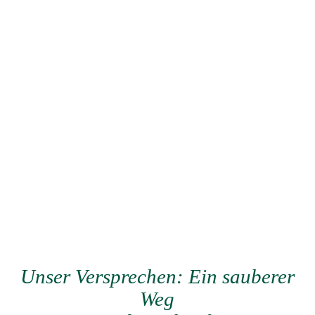
Elektromobilität:
Bereits seit 2020 setzen wir Elektrofahrzeuge in unserer Flotte
ein und investieren kontinuierlich in eine moderne
Ladeinfrastruktur. Unsere Fahrer werden im
ressourcenschonenden Fahren geschult – eine Maßnahme, die
von uns belohnt wird, um die Nachhaltigkeit weiter
voranzutreiben.
Energiemanagement:
Unterstützt durch das Energiemanagementsystem EnEffCo®
erfassen, analysieren und optimieren wir unseren
Energieeinsatz kontinuierlich. Unsere Bemühungen sind
gemäß DIN EN ISO 50001 zertifiziert, was eine fortlaufende
Verbesserung unserer CO2-Bilanz sicherstellt.
Unser Versprechen: Ein sauberer
Weg