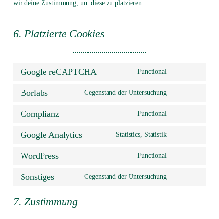
wir deine Zustimmung, um diese zu platzieren.
6. Platzierte Cookies
Google reCAPTCHA
Functional
Consent
to
Borlabs
Gegenstand der Untersuchung
service
Consent
google-
to
recaptcha
Complianz
Functional
service
Consent
borlabs
to
Google Analytics
Statistics, Statistik
service
Consent
complianz
to
WordPress
Functional
service
Consent
google-
to
analytics
Sonstiges
Gegenstand der Untersuchung
service
Consent
wordpress
to
service
7. Zustimmung
sonstiges