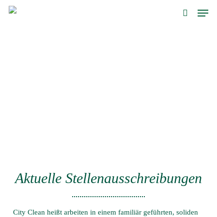
Skip
Men
to
search
main
content
Aktuelle Stellenausschreibungen
City Clean heißt arbeiten in einem familiär geführten, soliden