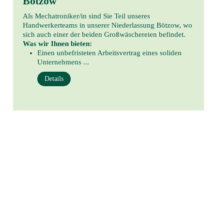
Bötzow
Als Mechatroniker/in sind Sie Teil unseres
Handwerkerteams in unserer Niederlassung Bötzow, wo
sich auch einer der beiden Großwäschereien befindet.
Was wir Ihnen bieten:
Einen unbefristeten Arbeitsvertrag eines soliden
Unternehmens ...
Details
City Clean Zentrale in Berlin
Lise-Meitner-Str. 3, 10589 Berlin
Tel. 0800 / 62883 22